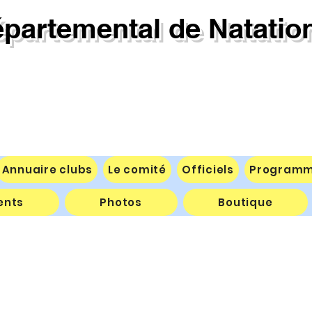
partemental de Natation 
Annuaire clubs
Le comité
Officiels
Program
ents
Photos
Boutique